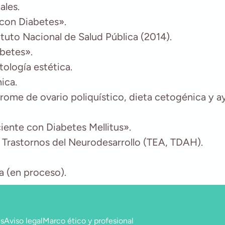
ales.
 con Diabetes».
ituto Nacional de Salud Pública (2014).
abetes».
ología estética.
ica.
drome de ovario poliquístico, dieta cetogénica y a
iente con Diabetes Mellitus».
n Trastornos del Neurodesarrollo (TEA, TDAH).
a (en proceso).
es
Aviso legal
Marco ético y profesional