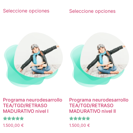
con
5.00
de 5
Seleccione opciones
Seleccione opciones
Programa neurodesarrollo
Programa neurodesarrollo
TEA/TGD/RETRASO
TEA/TGD/RETRASO
MADURATIVO nivel I
MADURATIVO nivel II
Valorado
Valorado
1.500,00
€
1.500,00
€
con
con
5.00
5.00