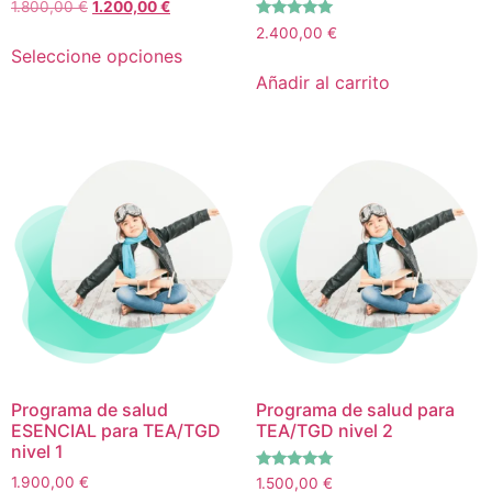
Valorado
1.800,00
€
1.200,00
€
con
Valorado
5.00
2.400,00
€
con
de 5
Seleccione opciones
5.00
de 5
Añadir al carrito
Programa de salud
Programa de salud para
ESENCIAL para TEA/TGD
TEA/TGD nivel 2
nivel 1
Valorado
1.900,00
€
1.500,00
€